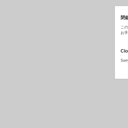
閉
この
お手
Cl
Sorr